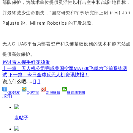
部队保护，为战术单位提供灵活性以打击空中和/或陆地目标，
并最终减少生命损失，”国防研究和军事研究部上尉 (res) Jüri
Pajuste 说。Milrem Robotics 的开发总监。
无人C-UAS平台为部署资产和关键基础设施的战术和静态站点
提供高效保护。
路过
雷人
握手
鲜花
鸡蛋
上一篇：无人机公司完成美国空军MA 600飞艇放飞前系统测
试
下一篇：今日全球反无人机资讯快报！
说点什么吧.....


QQ好友
QQ空间
新浪微博
微信朋友圈
取消
发帖子