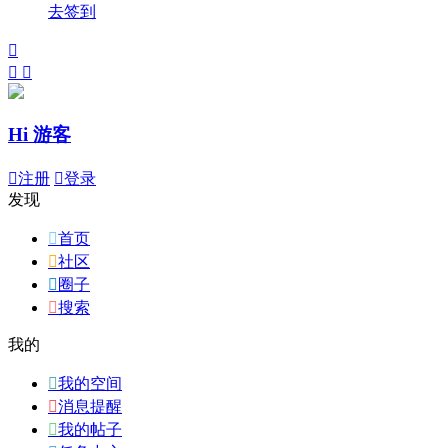
去签到



Hi 游客

注册

登录
发现

首页

社区

圈子

搜索
我的

我的空间

消息提醒

我的帖子