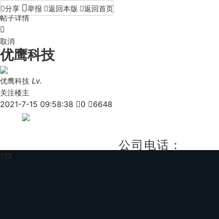


分享
举报

返回本版

返回首页
帖子详情

取消
优鹰科技
Lv.
优鹰科技
关注楼主
2021-7-15 09:58:38

0

6648
公司电话：
1
2
3