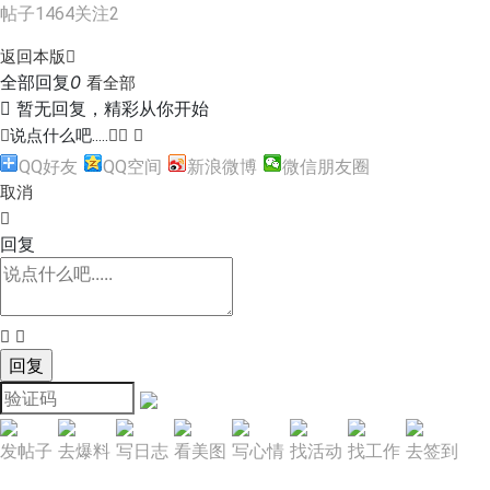
帖子
1464
关注
2
返回本版

全部回复
0
看全部

暂无回复，精彩从你开始

说点什么吧.....



QQ好友
QQ空间
新浪微博
微信朋友圈
取消

回复


发帖子
去爆料
写日志
看美图
写心情
找活动
找工作
去签到