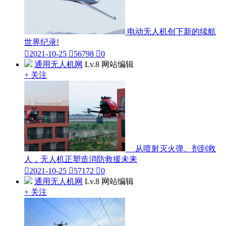
电动无人机创下新的续航
世界纪录!

2021-10-25

56798

0
通用无人机网
Lv.8 网站编辑
+ 关注
从喷射灭火弹、剂到救
人，无人机正塑造消防救援未来

2021-10-25

57172

0
通用无人机网
Lv.8 网站编辑
+ 关注