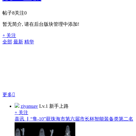
帖子
8
关注
0
暂无简介, 请在后台版块管理中添加!
+ 关注
全部
最新
精华
更多

ziyanuav
Lv.1 新手上路
+ 关注
喜讯 ▏“隼-10”获珠海市第六届市长杯智能装备类第二名