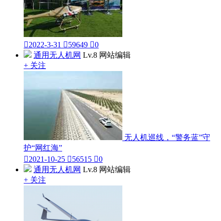

2022-3-31

59649

0
通用无人机网
Lv.8 网站编辑
+ 关注
无人机巡线，“警务蓝”守
护“网红海”

2021-10-25

56515

0
通用无人机网
Lv.8 网站编辑
+ 关注