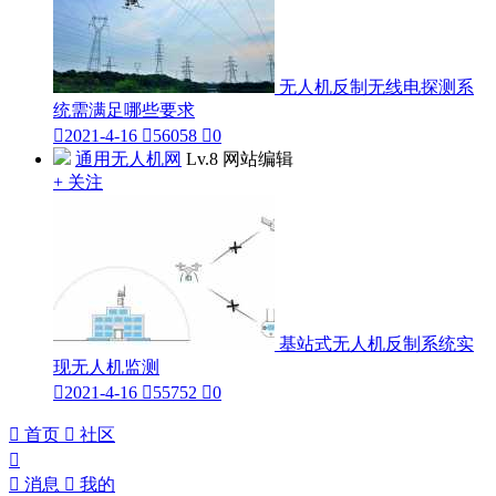
无人机反制无线电探测系
统需满足哪些要求

2021-4-16

56058

0
通用无人机网
Lv.8 网站编辑
+ 关注
基站式无人机反制系统实
现无人机监测

2021-4-16

55752

0

首页

社区


消息

我的