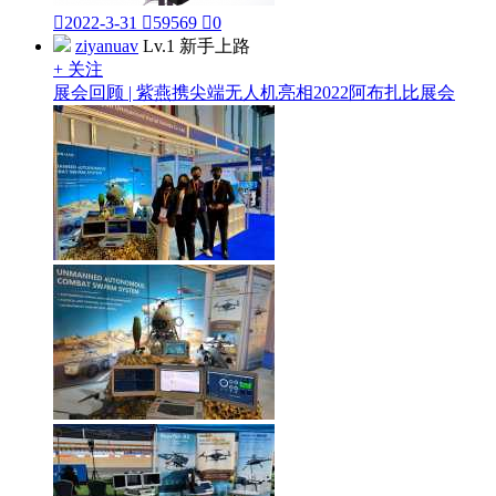

2022-3-31

59569

0
ziyanuav
Lv.1 新手上路
+ 关注
展会回顾 | 紫燕携尖端无人机亮相2022阿布扎比展会