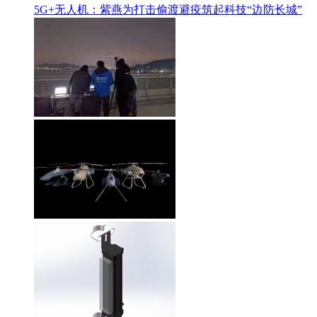
5G+无人机：紫燕为打击偷渡避疫筑起科技“边防长城”