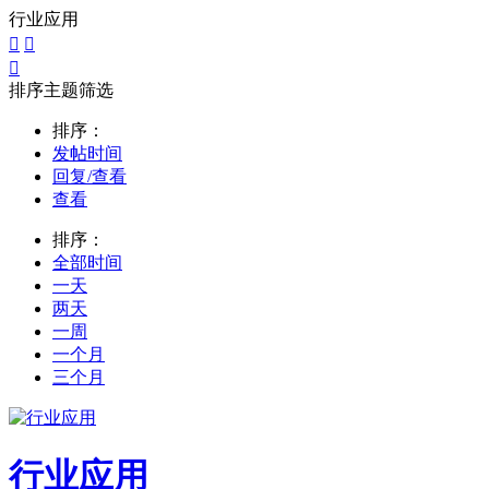
行业应用



排序主题筛选
排序：
发帖时间
回复/查看
查看
排序：
全部时间
一天
两天
一周
一个月
三个月
行业应用