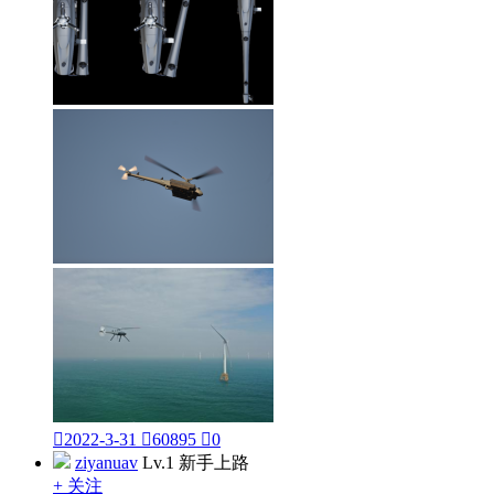

2022-3-31

60895

0
ziyanuav
Lv.1 新手上路
+ 关注