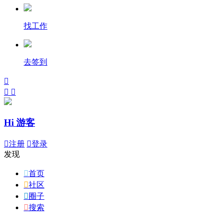
找工作
去签到



Hi 游客

注册

登录
发现

首页

社区

圈子

搜索