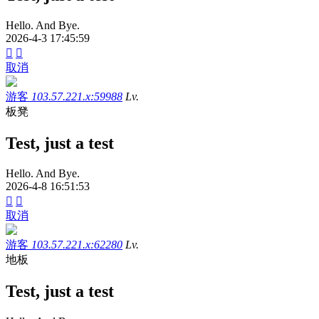
Hello. And Bye.
2026-4-3 17:45:59


取消
游客
103.57.221.x:59988
Lv.
板凳
Test, just a test
Hello. And Bye.
2026-4-8 16:51:53


取消
游客
103.57.221.x:62280
Lv.
地板
Test, just a test