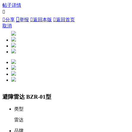
帖子详情



分享
举报

返回本版

返回首页
取消
避障雷达 BZR-01型
类型
雷达
品牌