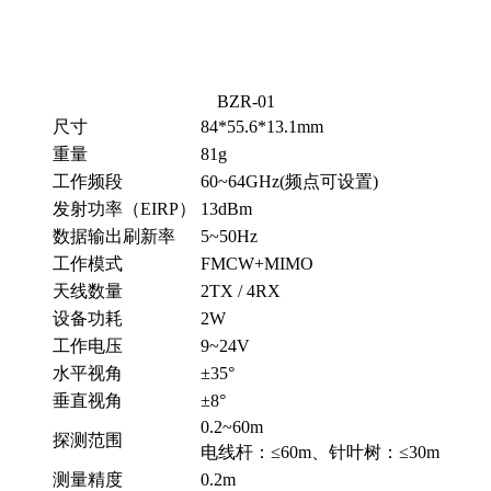
BZR-01
尺寸
84*55.6*13.1mm
重量
81g
工作频段
60~64GHz(频点可设置)
发射功率（
EIRP）
13dBm
数据输出刷新率
5~50Hz
工作模式
FMCW+MIMO
天线数量
2TX / 4RX
设备功耗
2W
工作电压
9~24V
水平视角
±35°
垂直视角
±8°
0.2~60m
探测范围
电线杆：
≤60m、针叶树：≤30m
测量精度
0.2m