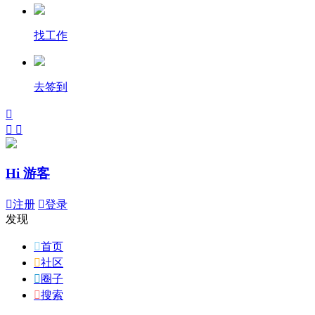
找工作
去签到



Hi 游客

注册

登录
发现

首页

社区

圈子

搜索