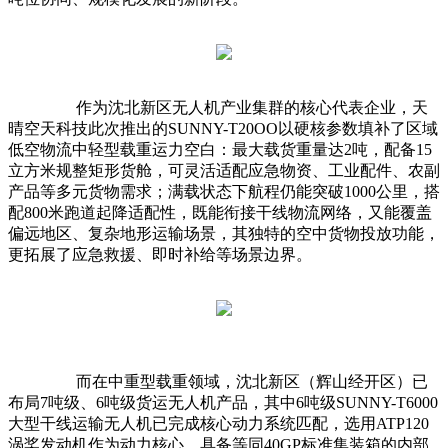
作为沈北新区无人机产业集群的核心代表企业，天
晴空天科技此次推出的SUNNY-T20OO以硬核参数填补了区域
低空物流中轻型载重运力空白：最大载货重量达2吨，配备15
立方米规整矩形货舱，可灵活适配应急物资、工业配件、农副
产品等多元货物需求；满载状态下航程仍能突破1000公里，搭
配800米跑道起降适配性，既能衔接干线物流网络，又能覆盖
偏远地区、复杂地形运输场景，其独特的空中货物投放功能，
更拓展了应急救援、即时补给等场景边界。
而在中重型载重领域，沈北新区（辉山经开区）已
布局7吨级、6吨级货运无人机产品，其中6吨级SUNNY-T6000
大型干线运输无人机已完成核心动力系统匹配，选用ATP120
涡桨发动机作为动力核心，具备等同40GP标准集装箱的内部