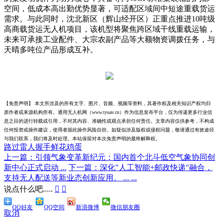
空间，低成本高出勤优势显著，可适配区域间中短途重载货运
需求。与此同时，沈北新区（辉山经开区）正重点推进10吨级
高商载货运无人机项目，该机型将聚焦跨区域干线重载运输，
未来可承接工业配件、大宗农副产品等大额物资调拨任务，与
天晴多吨位产品形成互补。
【免责声明】 本文所涉及的所有文字、图片、音频、视频等资料，其著作权及相关知识产权均归
原作者或来源机构所有。通用无人机网（www.tyuav.cn）作为信息发布平台，仅为传递更多行业信
息之目的进行转载或引用，不对其内容、准确性或观点承担任何责任。文章内容仅供参考，不构成
任何投资或操作建议，使用者据此操作风险自担。如疑似涉及版权或侵权问题，敬请通过有效途径
与我们联系，我们将及时处理。本站保留对本次免责声明的最终解释权。
路过
雷人
握手
鲜花
鸡蛋
上一篇：引领气象变革新纪元：国内首个北斗低空气象协同创
新中心正式启动 ...
下一篇：深化"人工智能+邮政快递"融合，
支持无人配送等新业态创新应用。 ... ...
说点什么吧.....


QQ好友
QQ空间
新浪微博
微信朋友圈
取消