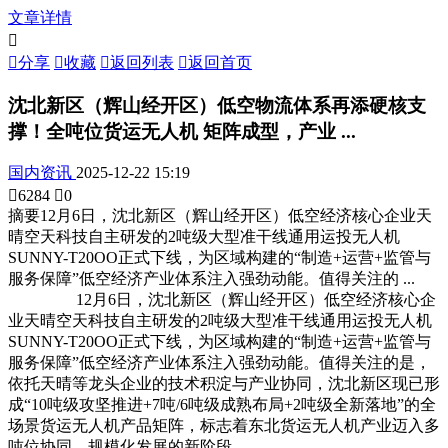
文章详情


分享

收藏

返回列表

返回首页
沈北新区（辉山经开区）低空物流体系再添硬核支
撑！全吨位货运无人机 矩阵成型，产业 ...
国内资讯
2025-12-22 15:19

6284

0
摘要
12月6日，沈北新区（辉山经开区）低空经济核心企业天
晴空天科技自主研发的2吨级大型准干线通用运投无人机
SUNNY-T20OO正式下线，为区域构建的“制造+运营+监管与
服务保障”低空经济产业体系注入强劲动能。值得关注的 ...
12月6日，沈北新区（辉山经开区）低空经济核心企
业天晴空天科技自主研发的2吨级大型准干线通用运投无人机
SUNNY-T20OO正式下线，为区域构建的“制造+运营+监管与
服务保障”低空经济产业体系注入强劲动能。值得关注的是，
依托天晴等龙头企业的技术积淀与产业协同，沈北新区现已形
成“10吨级攻坚推进+7吨/6吨级成熟布局+2吨级全新落地”的全
场景货运无人机产品矩阵，标志着东北货运无人机产业迈入多
吨位协同、规模化发展的新阶段。