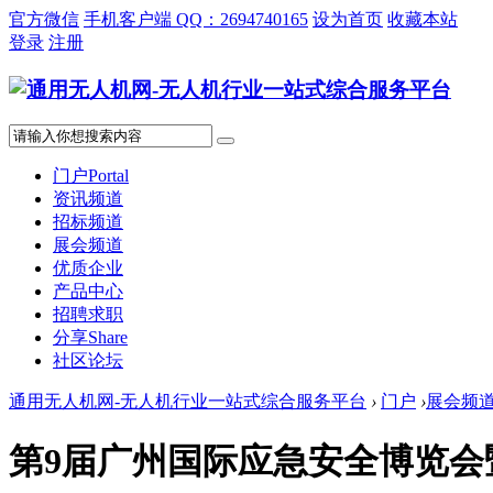
官方微信
手机客户端 QQ：2694740165
设为首页
收藏本站
登录
注册
门户
Portal
资讯频道
招标频道
展会频道
优质企业
产品中心
招聘求职
分享
Share
社区论坛
通用无人机网-无人机行业一站式综合服务平台
›
门户
›
展会频
第9届广州国际应急安全博览会暨2