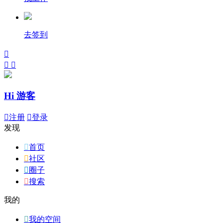
去签到



Hi 游客

注册

登录
发现

首页

社区

圈子

搜索
我的

我的空间