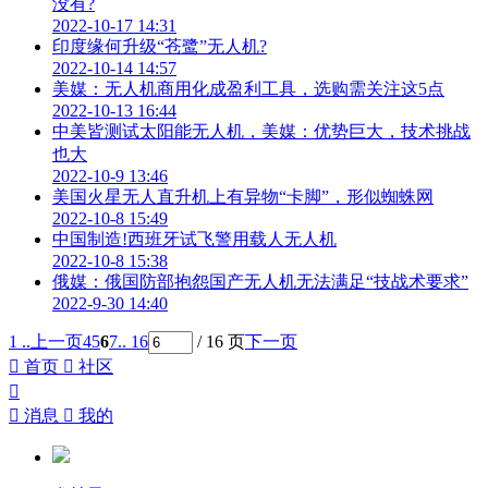
没有?
2022-10-17 14:31
印度缘何升级“苍鹭”无人机?
2022-10-14 14:57
美媒：无人机商用化成盈利工具，选购需关注这5点
2022-10-13 16:44
中美皆测试太阳能无人机，美媒：优势巨大，技术挑战
也大
2022-10-9 13:46
美国火星无人直升机上有异物“卡脚”，形似蜘蛛网
2022-10-8 15:49
中国制造!西班牙试飞警用载人无人机
2022-10-8 15:38
俄媒：俄国防部抱怨国产无人机无法满足“技战术要求”
2022-9-30 14:40
1 ..
上一页
4
5
6
7
.. 16
/ 16 页
下一页

首页

社区


消息

我的