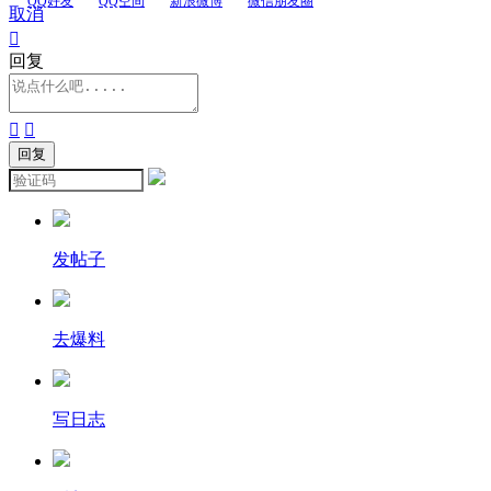
QQ好友
QQ空间
新浪微博
微信朋友圈
取消

回复


发帖子
去爆料
写日志