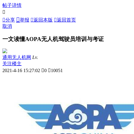
帖子详情



分享
举报

返回本版

返回首页
取消
一文读懂AOPA无人机驾驶员培训与考证
通用无人机网
Lv.
关注楼主
2021-4-16 15:27:02

0

10051