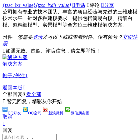
{tzsc_lxr_value}
{tzsc_lxdh_value}

电话

评论

分享
公司拥有专业的技术团队、丰富的项目经验与先进的三维建模
技术水平，针对多种建模要求，提供包括简易白模、精细白
模、超精细模型、实景模型等全方位三维建模解决方案。
附件：
您需要
登录
才可以下载或查看附件。没有帐号？
立即注
册

如遇无效、虚假、诈骗信息，请立即举报！
解决方案
帖子
7
关注
1
返回本版

全部回复
0
看全部

暂无回复，精彩从你开始
QQ好友
QQ空间
新浪微博
微信朋友圈
取消

回复