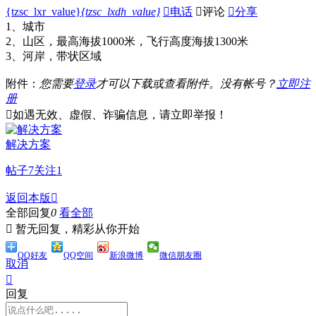
{tzsc_lxr_value}
{tzsc_lxdh_value}

电话

评论

分享
1、城市
2、山区，最高海拔1000米，飞行高度海拔1300米
3、河岸，带状区域
附件：
您需要
登录
才可以下载或查看附件。没有帐号？
立即注
册

如遇无效、虚假、诈骗信息，请立即举报！
解决方案
帖子
7
关注
1
返回本版

全部回复
0
看全部

暂无回复，精彩从你开始
QQ好友
QQ空间
新浪微博
微信朋友圈
取消

回复