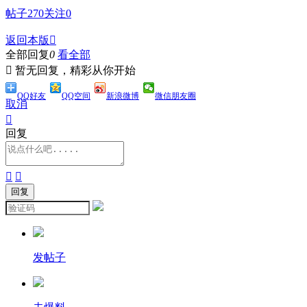
帖子
270
关注
0
返回本版

全部回复
0
看全部

暂无回复，精彩从你开始
QQ好友
QQ空间
新浪微博
微信朋友圈
取消

回复


发帖子