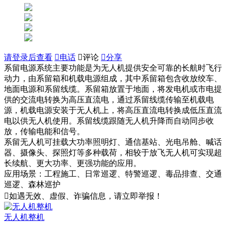
请登录后查看

电话

评论

分享
系留电源系统主要功能是为无人机提供安全可靠的长航时飞行
动力，由系留箱和机载电源组成，其中系留箱包含收放绞车、
地面电源和系留线缆。系留箱放置于地面，将发电机或市电提
供的交流电转换为高压直流电，通过系留线缆传输至机载电
源，机载电源安装于无人机上，将高压直流电转换成低压直流
电以供无人机使用。系留线缆跟随无人机升降而自动同步收
放，传输电能和信号。
系留无人机可挂载大功率照明灯、通信基站、光电吊舱、喊话
器、摄像头、探照灯等多种载荷，相较于放飞无人机可实现超
长续航、更大功率、更强功能的应用。
应用场景：工程施工、日常巡逻、特警巡逻、毒品排查、交通
巡逻、森林巡护

如遇无效、虚假、诈骗信息，请立即举报！
无人机整机