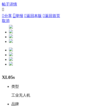
帖子详情



分享
举报

返回本版

返回首页
取消
XL05s
类型
工业无人机
品牌