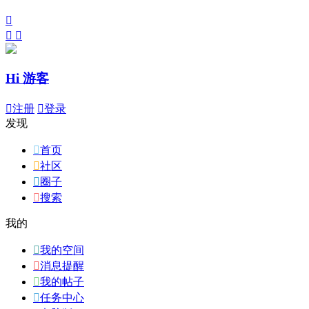



Hi 游客

注册

登录
发现

首页

社区

圈子

搜索
我的

我的空间

消息提醒

我的帖子

任务中心