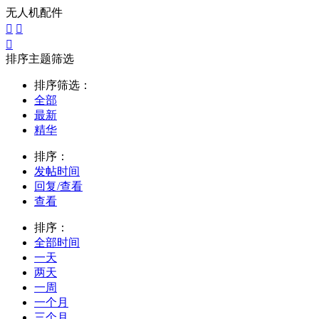
无人机配件



排序主题筛选
排序筛选：
全部
最新
精华
排序：
发帖时间
回复/查看
查看
排序：
全部时间
一天
两天
一周
一个月
三个月