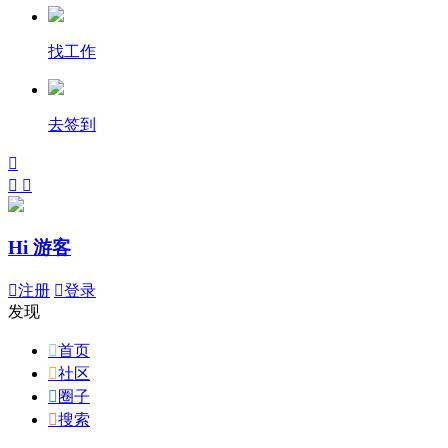
找工作
去签到



Hi 游客

注册

登录
发现

首页

社区

圈子

搜索