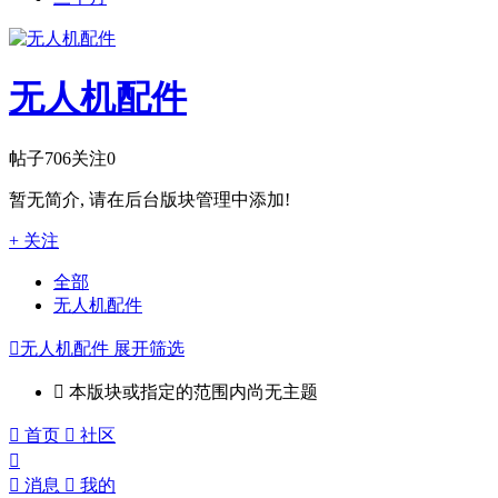
无人机配件
帖子
706
关注
0
暂无简介, 请在后台版块管理中添加!
+ 关注
全部
无人机配件

无人机配件
展开筛选

本版块或指定的范围内尚无主题

首页

社区


消息

我的