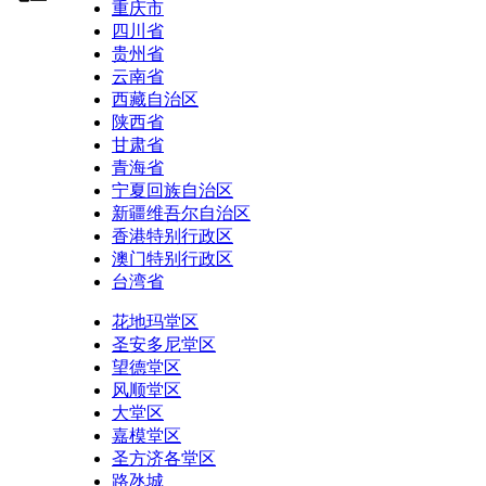
重庆市
四川省
贵州省
云南省
西藏自治区
陕西省
甘肃省
青海省
宁夏回族自治区
新疆维吾尔自治区
香港特别行政区
澳门特别行政区
台湾省
花地玛堂区
圣安多尼堂区
望德堂区
风顺堂区
大堂区
嘉模堂区
圣方济各堂区
路氹城