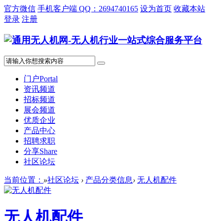
官方微信
手机客户端 QQ：2694740165
设为首页
收藏本站
登录
注册
门户
Portal
资讯频道
招标频道
展会频道
优质企业
产品中心
招聘求职
分享
Share
社区论坛
当前位置：
»
社区论坛
›
产品分类信息
›
无人机配件
无人机配件