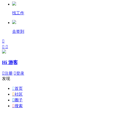
找工作
去签到



Hi 游客

注册

登录
发现

首页

社区

圈子

搜索