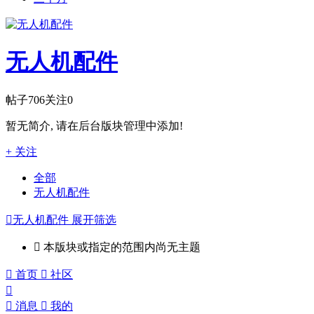
无人机配件
帖子
706
关注
0
暂无简介, 请在后台版块管理中添加!
+ 关注
全部
无人机配件

无人机配件
展开筛选

本版块或指定的范围内尚无主题

首页

社区


消息

我的