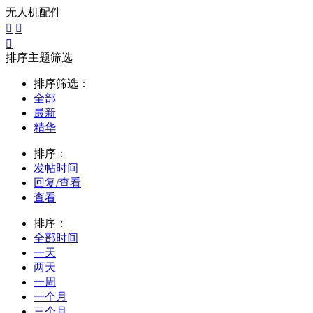
无人机配件



排序主题筛选
排序筛选：
全部
最新
精华
排序：
发帖时间
回复/查看
查看
排序：
全部时间
一天
两天
一周
一个月
三个月