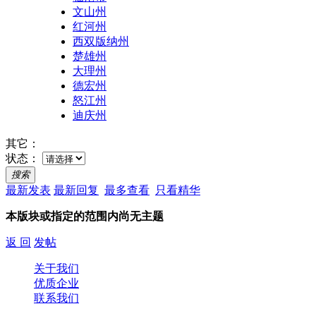
文山州
红河州
西双版纳州
楚雄州
大理州
德宏州
怒江州
迪庆州
其它：
状态：
搜索
最新发表
最新回复
最多查看
只看精华
本版块或指定的范围内尚无主题
返 回
发帖
关于我们
优质企业
联系我们