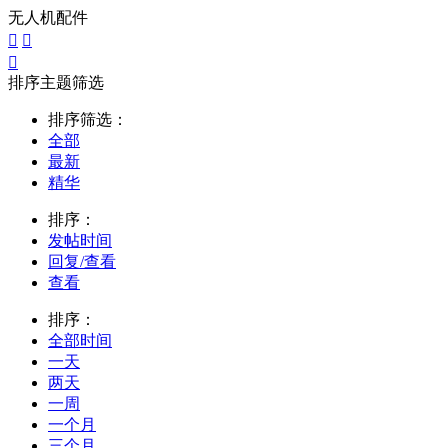
无人机配件



排序主题筛选
排序筛选：
全部
最新
精华
排序：
发帖时间
回复/查看
查看
排序：
全部时间
一天
两天
一周
一个月
三个月