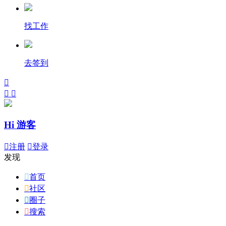
找工作
去签到



Hi 游客

注册

登录
发现

首页

社区

圈子

搜索