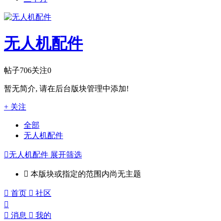
无人机配件
帖子
706
关注
0
暂无简介, 请在后台版块管理中添加!
+ 关注
全部
无人机配件

无人机配件
展开筛选

本版块或指定的范围内尚无主题

首页

社区


消息

我的