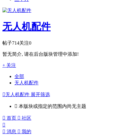
无人机配件
帖子
714
关注
0
暂无简介, 请在后台版块管理中添加!
+ 关注
全部
无人机配件

无人机配件
展开筛选

本版块或指定的范围内尚无主题

首页

社区


消息

我的