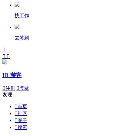
找工作
去签到



Hi 游客

注册

登录
发现

首页

社区

圈子

搜索