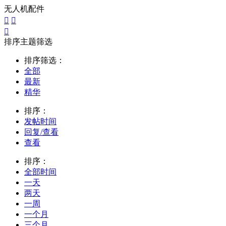
无人机配件



排序主题筛选
排序筛选：
全部
最新
精华
排序：
发帖时间
回复/查看
查看
排序：
全部时间
一天
两天
一周
一个月
三个月