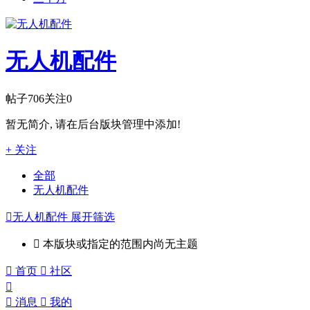
无人机配件
帖子
706
关注
0
暂无简介, 请在后台版块管理中添加!
+ 关注
全部
无人机配件

无人机配件
展开筛选

本版块或指定的范围内尚无主题

首页

社区


消息

我的