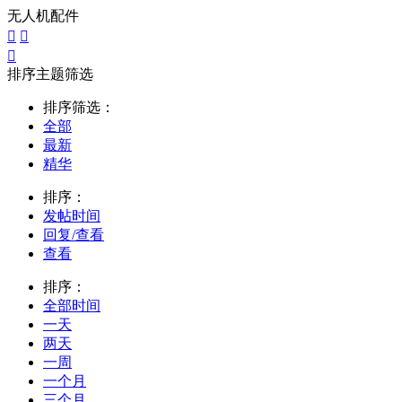
无人机配件



排序主题筛选
排序筛选：
全部
最新
精华
排序：
发帖时间
回复/查看
查看
排序：
全部时间
一天
两天
一周
一个月
三个月