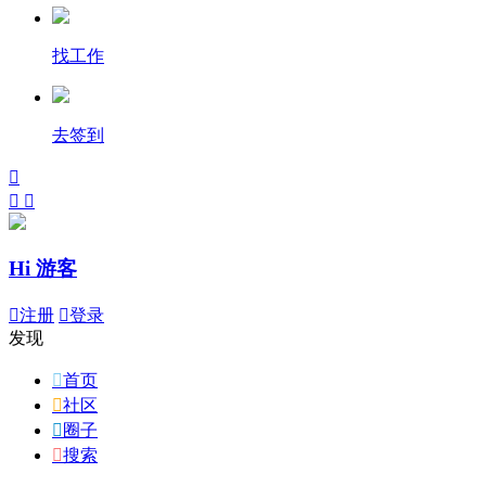
找工作
去签到



Hi 游客

注册

登录
发现

首页

社区

圈子

搜索