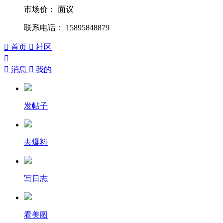
市场价：
面议
联系电话： 15895848879

首页

社区


消息

我的
发帖子
去爆料
写日志
看美图