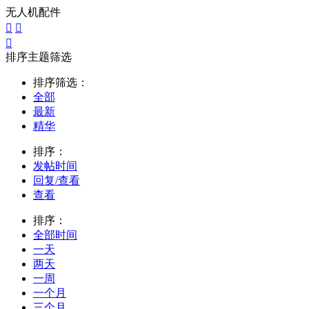
无人机配件



排序主题筛选
排序筛选：
全部
最新
精华
排序：
发帖时间
回复/查看
查看
排序：
全部时间
一天
两天
一周
一个月
三个月