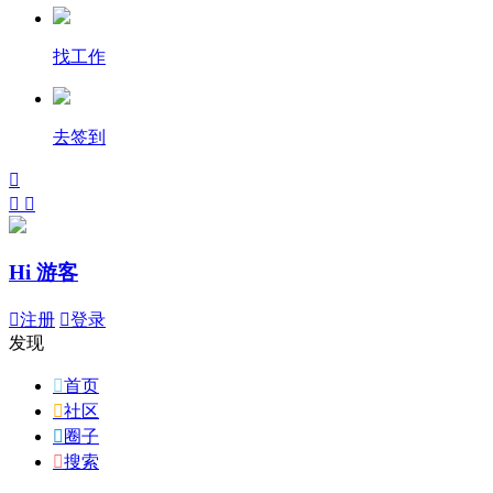
找工作
去签到



Hi 游客

注册

登录
发现

首页

社区

圈子

搜索