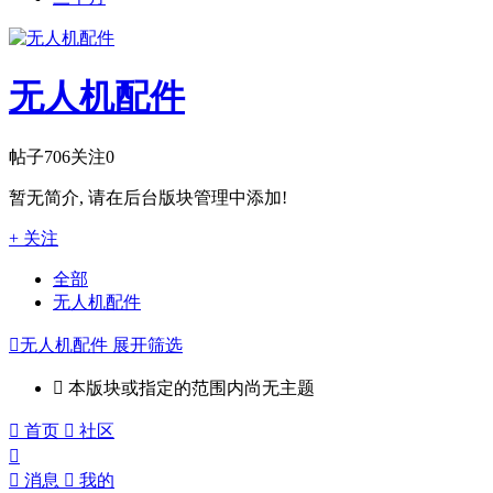
无人机配件
帖子
706
关注
0
暂无简介, 请在后台版块管理中添加!
+ 关注
全部
无人机配件

无人机配件
展开筛选

本版块或指定的范围内尚无主题

首页

社区


消息

我的