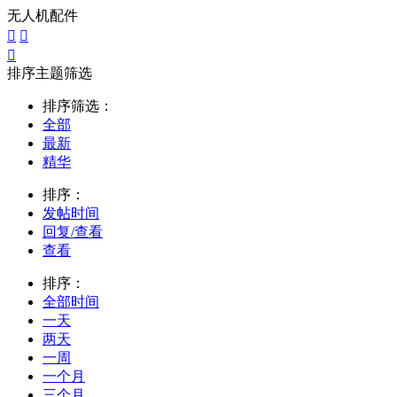
无人机配件



排序主题筛选
排序筛选：
全部
最新
精华
排序：
发帖时间
回复/查看
查看
排序：
全部时间
一天
两天
一周
一个月
三个月