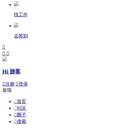
找工作
去签到



Hi 游客

注册

登录
发现

首页

社区

圈子

搜索