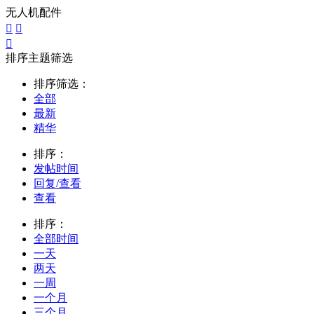
无人机配件



排序主题筛选
排序筛选：
全部
最新
精华
排序：
发帖时间
回复/查看
查看
排序：
全部时间
一天
两天
一周
一个月
三个月