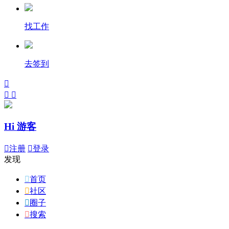
找工作
去签到



Hi 游客

注册

登录
发现

首页

社区

圈子

搜索