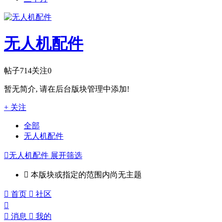
无人机配件
帖子
714
关注
0
暂无简介, 请在后台版块管理中添加!
+ 关注
全部
无人机配件

无人机配件
展开筛选

本版块或指定的范围内尚无主题

首页

社区


消息

我的