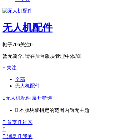
无人机配件
帖子
706
关注
0
暂无简介, 请在后台版块管理中添加!
+ 关注
全部
无人机配件

无人机配件
展开筛选

本版块或指定的范围内尚无主题

首页

社区


消息

我的