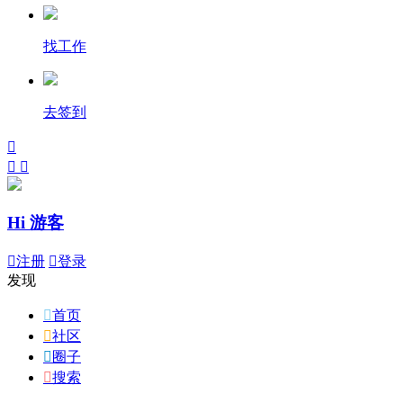
找工作
去签到



Hi 游客

注册

登录
发现

首页

社区

圈子

搜索