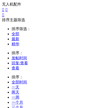
无人机配件



排序主题筛选
排序筛选：
全部
最新
精华
排序：
发帖时间
回复/查看
查看
排序：
全部时间
一天
两天
一周
一个月
三个月