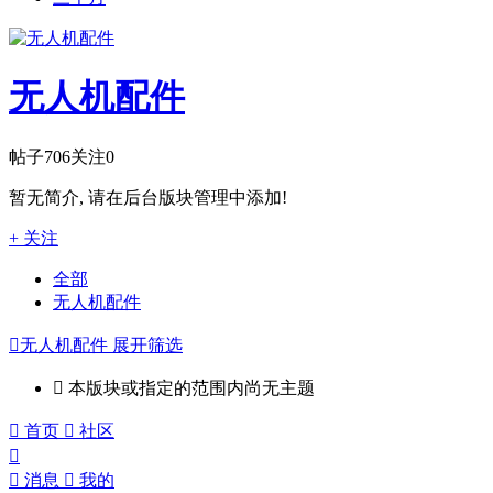
无人机配件
帖子
706
关注
0
暂无简介, 请在后台版块管理中添加!
+ 关注
全部
无人机配件

无人机配件
展开筛选

本版块或指定的范围内尚无主题

首页

社区


消息

我的