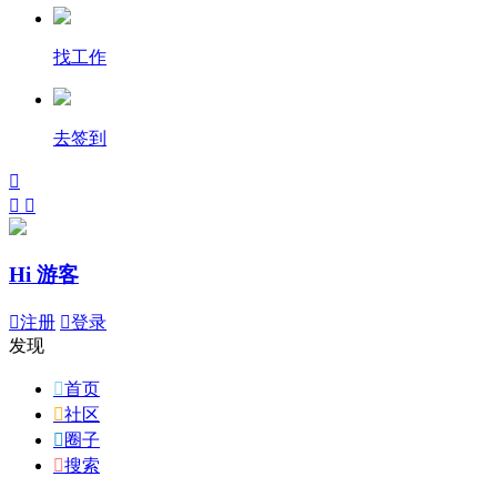
找工作
去签到



Hi 游客

注册

登录
发现

首页

社区

圈子

搜索