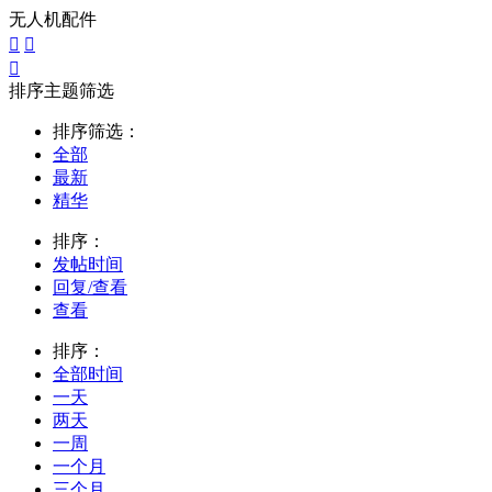
无人机配件



排序主题筛选
排序筛选：
全部
最新
精华
排序：
发帖时间
回复/查看
查看
排序：
全部时间
一天
两天
一周
一个月
三个月