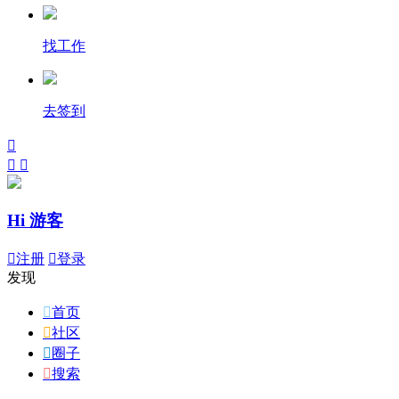
找工作
去签到



Hi 游客

注册

登录
发现

首页

社区

圈子

搜索