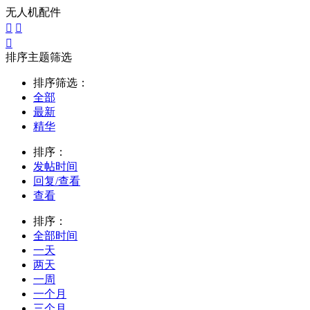
无人机配件



排序主题筛选
排序筛选：
全部
最新
精华
排序：
发帖时间
回复/查看
查看
排序：
全部时间
一天
两天
一周
一个月
三个月