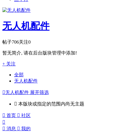
无人机配件
帖子
706
关注
0
暂无简介, 请在后台版块管理中添加!
+ 关注
全部
无人机配件

无人机配件
展开筛选

本版块或指定的范围内尚无主题

首页

社区


消息

我的