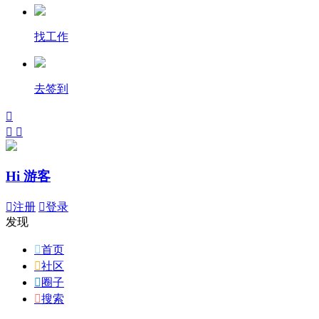
找工作
去签到



Hi 游客

注册

登录
发现

首页

社区

圈子

搜索