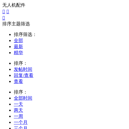
无人机配件



排序主题筛选
排序筛选：
全部
最新
精华
排序：
发帖时间
回复/查看
查看
排序：
全部时间
一天
两天
一周
一个月
三个月