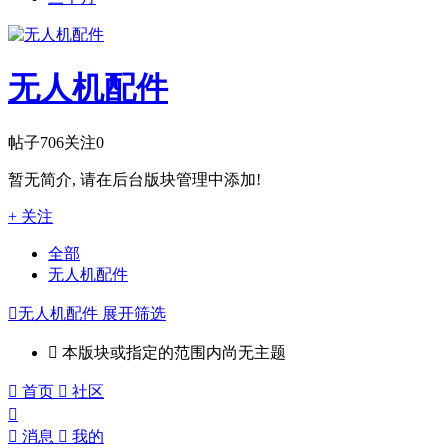
无人机配件
帖子
706
关注
0
暂无简介, 请在后台版块管理中添加!
+ 关注
全部
无人机配件

无人机配件
展开筛选

本版块或指定的范围内尚无主题

首页

社区


消息

我的